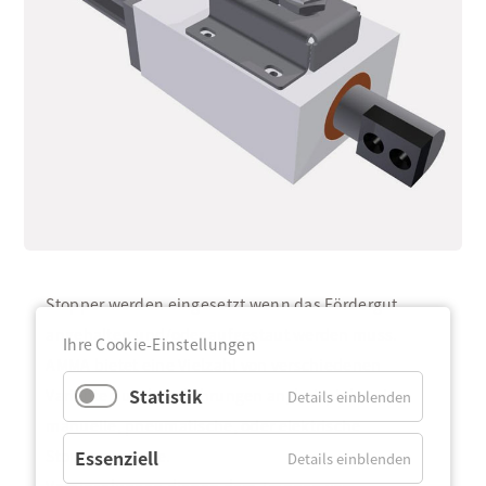
Stopper werden eingesetzt wenn das Fördergut
angehalten und/oder aufgestaut werden muss.
Ihre Cookie-Einstellungen
AMMA bietet eine Vielzahl von verschiedenen
Statistik
Varianten und Ausführungen an, beispielsweise
Details einblenden
manuelle, pneumatische, oder elektrische
Essenziell
Stoppersysteme.
Details einblenden